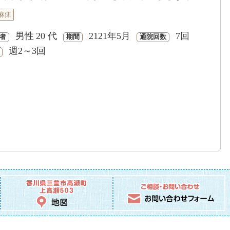
麻痺
男性
20 代
2121年5月
7回
者
期間
通院回数
週2～3回