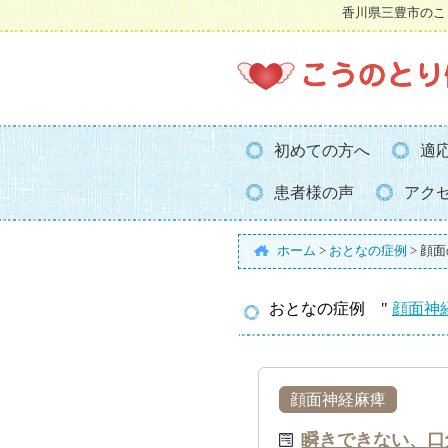
香川県三豊市のこ
初めての方へ
適
患者様の声
アク
ホーム
>
おとなの症例
>
顔面
おとなの症例 "
顔面神
顔面神経麻痺
瞬きできない、口