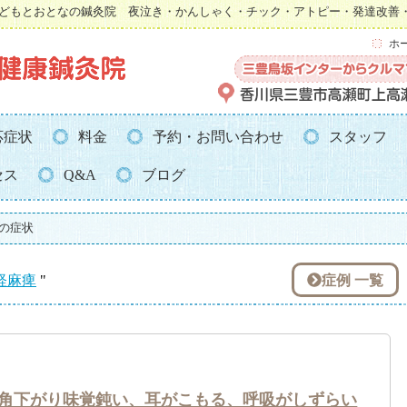
どもとおとなの鍼灸院 夜泣き・かんしゃく・チック・アトピー・発達改善
ホ
応症状
料金
予約・お問い合わせ
スタッフ
セス
Q&A
ブログ
の症状
症例 一覧
経麻痺
"
角下がり味覚鈍い、耳がこもる、呼吸がしずらい