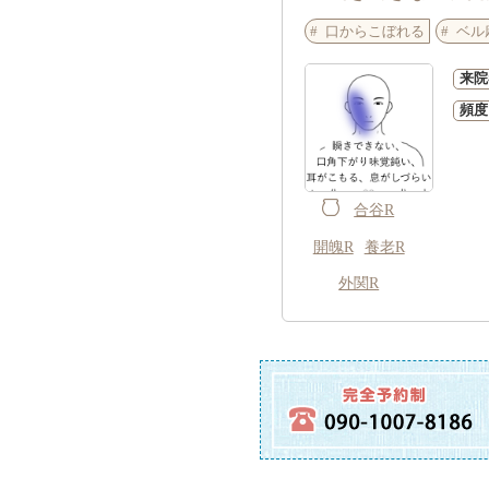
口からこぼれる
ベル
来院
頻度
合谷R
開魄R
養老R
外関R