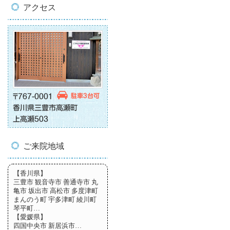
アクセス
ご来院地域
【香川県】
三豊市 観音寺市 善通寺市 丸
亀市 坂出市 高松市 多度津町
まんのう町 宇多津町 綾川町
琴平町…
【愛媛県】
四国中央市 新居浜市…